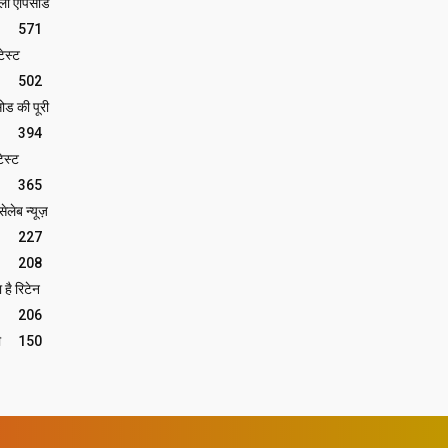
ेली एपिसोड
571
ेस्ट
502
ोड की पूरी
394
ेस्ट
365
लेब न्यूज़
227
208
 है रिटेन
206
ी
150