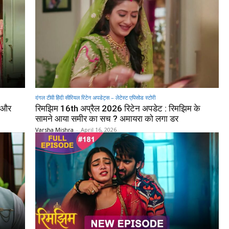
दंगल टीवी हिंदी सीरियल रिटेन अपडेट्स – लेटेस्ट एपिसोड स्टोरी
म और
रिमझिम 16th अप्रैल 2026 रिटेन अपडेट : रिमझिम के
सामने आया समीर का सच ? अमायरा को लगा डर
Varsha Mishra
-
April 16, 2026