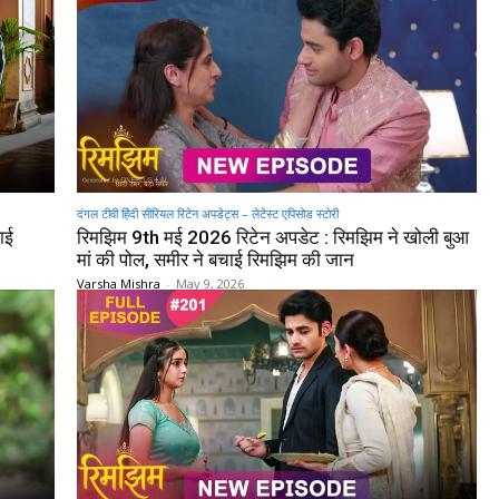
दंगल टीवी हिंदी सीरियल रिटेन अपडेट्स – लेटेस्ट एपिसोड स्टोरी
ाई
रिमझिम 9th मई 2026 रिटेन अपडेट : रिमझिम ने खोली बुआ
मां की पोल, समीर ने बचाई रिमझिम की जान
Varsha Mishra
-
May 9, 2026