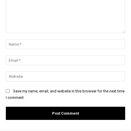
Comment:
Na
Ema
Web
Save my name, email, and website in this browser for the next time
I comment.