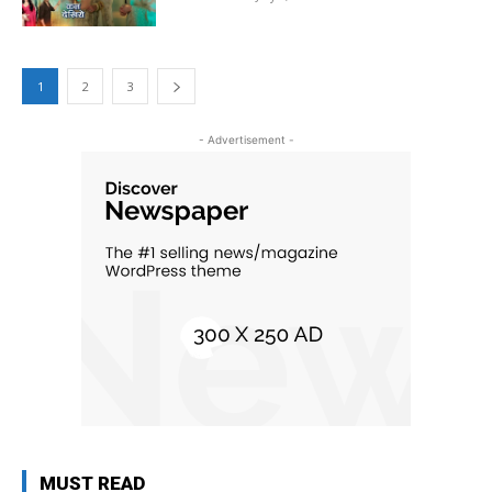
1
2
3
- Advertisement -
MUST READ