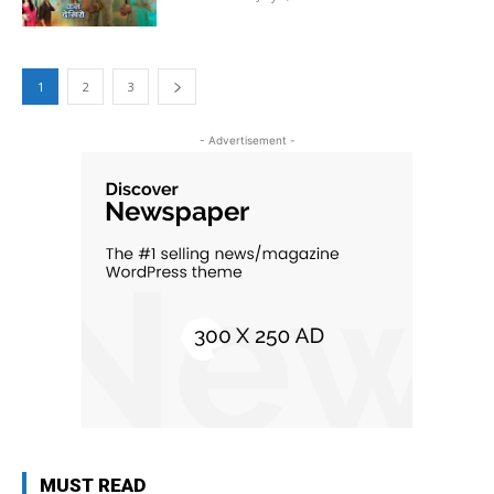
1
2
3
- Advertisement -
MUST READ