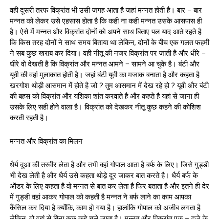
वही दूसरी तरफ विक्रांत भी उसी जगह आता है जहां मन्नत होती है। बार – बार
मन्नत को लेकर उसे एहसास होता है कि कही ना कही मन्नत उसके आसपास ही
है। ऐसे में मन्नत और विक्रांत दोनों को अपने साथ बिताए पल याद आते रहते है
कि किस तरह दोनों ने साथ समय बिताया था लेकिन, दोनों के बीच एक गलत फहमी
ने सब कुछ खराब कर दिया। वही नीतू की नजर विक्रांत पर जाती है और धीरे –
धीरे वो देखती है कि विक्रांत और मन्नत आमने – सामने आ चुके है। बंटी और
यूवी की वहां मुलाकात होती है। जहां बंटी यूवी का मजाक बनाता है और कहता है
खरगोश थोड़ी आसमान में होते है जो ? तुम आसमान में देख रहे हो ? यूवी और बंटी
की बहस को विक्रांत और यशिका शांत करवाते है और कहते है यहां से जाना ही
उसके लिए सही होने वाला है। विक्रांत को देखकर नीतू कुछ कहने की कोशिश
करती रहती है।
मन्नत और विक्रांत का मिलन
धैर्य दुआ की तस्वीर लेता है और तभी वहां गोपाल आता है बर्फ के लिए। जिसे गुड्डी
भी देख लेती है और धैर्य उसे कहता थोड़े दूर जाकर बात करते है। धैर्य बर्फ के
ऑडर के लिए कहता है वो मन्नत से बात कर लेता है फिर बताता है और इतने ही देर
में गुड्डी वहां आकर गोपाल को कहती है मन्नत ने बर्फ लाने का काम आपका
कैंसिल कर दिया है क्योंकि, काम हो गया है। हालांकि गोपाल को अजीब लगता है
लेकिन, वो वहां से बिना कुछ कहे चले जाता है। मन्नत और विक्रांत एक – दूजे के