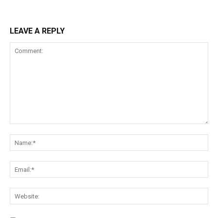
LEAVE A REPLY
Comment:
Na
Ema
Web