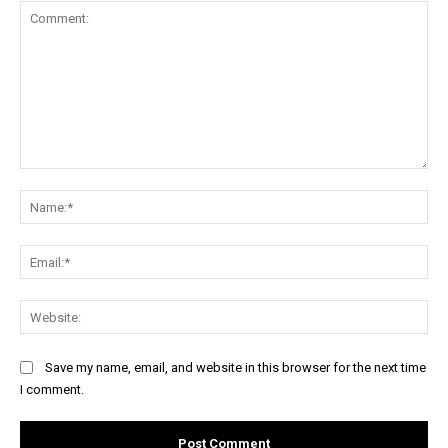
Comment:
Na
Ema
Web
Save my name, email, and website in this browser for the next time
I comment.