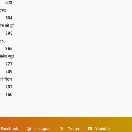
573
ेस्ट
504
ोड की पूरी
395
ेस्ट
365
लेब न्यूज़
227
209
 है रिटेन
207
ी
150
Facebook
Instagram
Twitter
Youtube