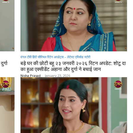
दंगल टीवी हिंदी सीरियल रिटेन अपडेट्स – लेटेस्ट एपिसोड स्टोरी
र्गा
बड़े घर की छोटी बहू २३ जनवरी २०२६ रिटन अपडेट: शोटू दा
का हुआ एक्सीडेंट अहाना और दुर्गा ने बचाई जान
Nisha Prasad
-
January 23, 2026