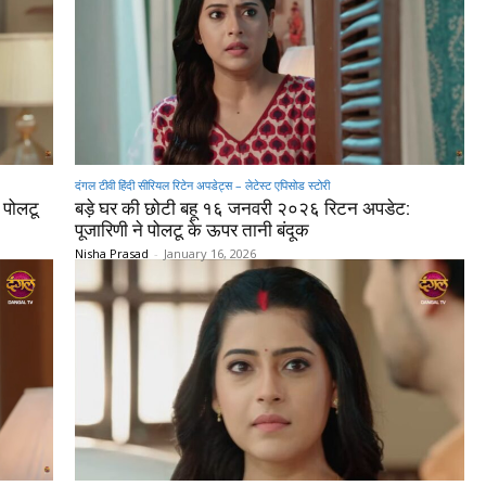
दंगल टीवी हिंदी सीरियल रिटेन अपडेट्स – लेटेस्ट एपिसोड स्टोरी
 पोलटू
बड़े घर की छोटी बहू १६ जनवरी २०२६ रिटन अपडेट:
पूजारिणी ने पोलटू के ऊपर तानी बंदूक
Nisha Prasad
-
January 16, 2026