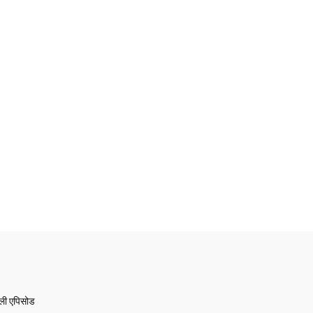
ेली एपिसोड