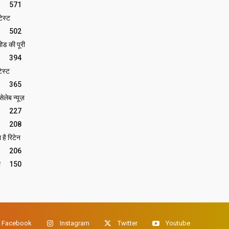
571
ेस्ट
502
ोड की पूरी
394
ेस्ट
365
लेब न्यूज़
227
208
 है रिटेन
206
ी
150
Facebook
Instagram
Twitter
Youtube