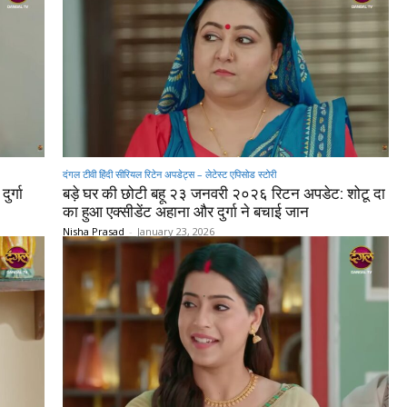
दंगल टीवी हिंदी सीरियल रिटेन अपडेट्स – लेटेस्ट एपिसोड स्टोरी
र्गा
बड़े घर की छोटी बहू २३ जनवरी २०२६ रिटन अपडेट: शोटू दा
का हुआ एक्सीडेंट अहाना और दुर्गा ने बचाई जान
Nisha Prasad
-
January 23, 2026