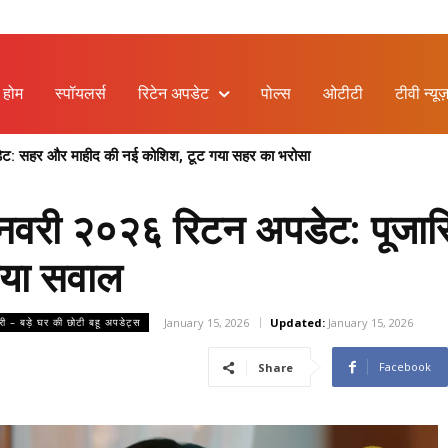
होम
स्पॉयलर्स
रिटेन अपडेट
पोल्स
ओटीटी
टीवी न्यूज
ेट: सहर और माहीद की नई कोशिश, टूट गया सहर का भरोसा
26: क्या मोगरा की बातों पर नर्मदा को होगा भरोसा ?
नवरी २०२६ रिटन अपडेट: पूजारिण
िया सवाल
January 15, 2026
Updated:
January 15, 2026
री – बड़े घर की छोटी बहू अपडेट्स
Facebook
Share