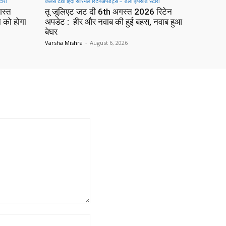
टोरी
कलर्स टीवी हिंदी सीरियल रिटेनअपडेट्स – डेली एपिसोड स्टोरी
गस्त
तू जूलिएट जट दी 6th अगस्त 2026 रिटेन
ा को होगा
अपडेट : हीर और नवाब की हुई बहस, नवाब हुआ
बेघर
Varsha Mishra
-
August 6, 2026
Website: