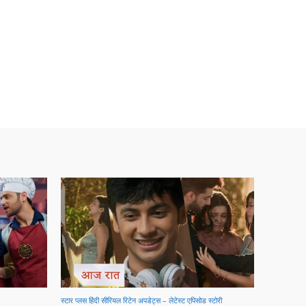
स्टार प्लस हिंदी सीरियल रिटेन अपडेट्स – लेटेस्ट एपिसोड स्टोरी