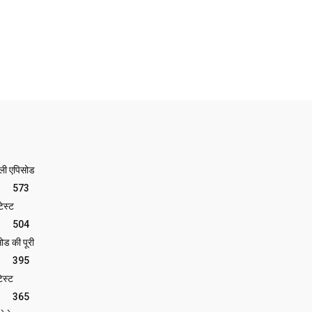
ेली एपिसोड
573
ेस्ट
504
ोड की पूरी
395
ेस्ट
365