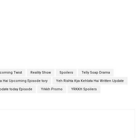
pcoming Twist
Reality Show
Spoilers
Telly Soap Drama
ta Hai Upcoming Episode tory
Yeh Rishta Kya Kehlata Hai Written Update
Update today Episode
Yrkkh Promo
YRKKH Spoilers