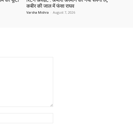
रेम का फूटा
रिटेन अपडेट : अभीरा अरमान का नया सपना ल,
कबीर की जाल में फंसा राघव
Varsha Mishra
-
August 7, 2026
Website: