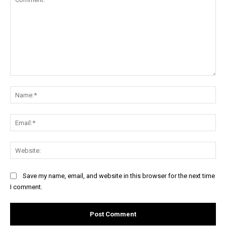
Comment:
Na
Ema
Web
Save my name, email, and website in this browser for the next time
I comment.