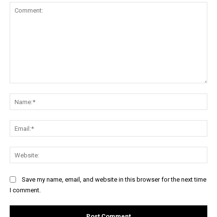
Comment:
Na
Ema
Web
Save my name, email, and website in this browser for the next time
I comment.