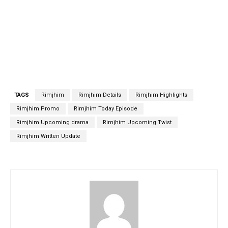
TAGS
Rimjhim
Rimjhim Details
Rimjhim Highlights
Rimjhim Promo
Rimjhim Today Episode
Rimjhim Upcoming drama
Rimjhim Upcoming Twist
Rimjhim Written Update