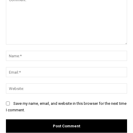
Comment:
Na
Ema
Web
Save my name, email, and website in this browser for the next time
I comment.