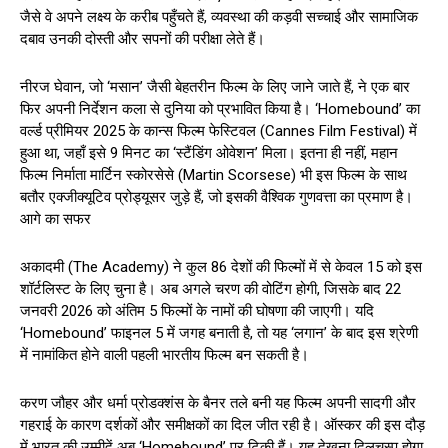
जैसे वे अपने लक्ष्य के करीब पहुँचते हैं, व्यवस्था की कड़वी सच्चाई और सामाजिक
दबाव उनकी दोस्ती और सपनों की परीक्षा लेते हैं।
नीरज घेवान, जो ‘मसान’ जैसी बेहतरीन फिल्म के लिए जाने जाते हैं, ने एक बार
फिर अपनी निर्देशन कला से दुनिया को प्रभावित किया है। ‘Homebound’ का
वर्ल्ड प्रीमियर 2025 के कान्स फिल्म फेस्टिवल (Cannes Film Festival) में
हुआ था, जहाँ इसे 9 मिनट का ‘स्टैंडिंग ओवेशन’ मिला। इतना ही नहीं, महान
फिल्म निर्माता मार्टिन स्कोरसेसे (Martin Scorsese) भी इस फिल्म के साथ
बतौर एक्जीक्यूटिव प्रोड्यूसर जुड़े हैं, जो इसकी वैश्विक गुणवत्ता का प्रमाण है।
आगे का सफर
अकादमी (The Academy) ने कुल 86 देशों की फिल्मों में से केवल 15 को इस
शॉर्टलिस्ट के लिए चुना है। अब अगले चरण की वोटिंग होगी, जिसके बाद 22
जनवरी 2026 को अंतिम 5 फिल्मों के नामों की घोषणा की जाएगी। यदि
‘Homebound’ फाइनल 5 में जगह बनाती है, तो यह ‘लगान’ के बाद इस श्रेणी
में नामांकित होने वाली पहली भारतीय फिल्म बन सकती है।
करण जौहर और धर्मा प्रोडक्शंस के बैनर तले बनी यह फिल्म अपनी सादगी और
गहराई के कारण दर्शकों और समीक्षकों का दिल जीत रही है। ऑस्कर की इस दौड़
में भारत की उम्मीदें अब ‘Homebound’ पर टिकी हैं। यह देखना दिलचस्प होगा