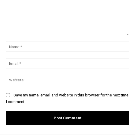
Comment:
Na
Ema
Web
Save my name, email, and website in this browser for the next time
I comment.