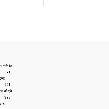
Website:
ेली एपिसोड
573
ेस्ट
504
ोड की पूरी
395
ेस्ट