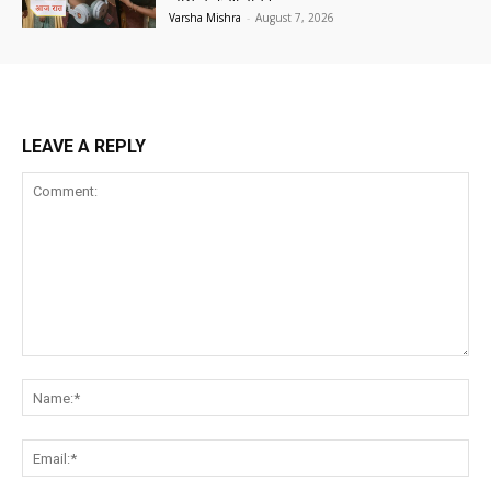
Varsha Mishra
-
August 7, 2026
LEAVE A REPLY
Comment:
Na
Ema