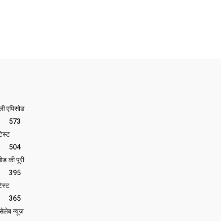
ेली एपिसोड
573
ेस्ट
504
ोड की पूरी
395
ेस्ट
365
लेब न्यूज़