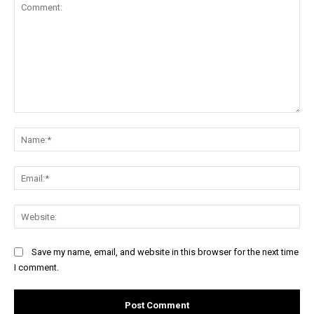
Comment:
Na
Ema
Web
Save my name, email, and website in this browser for the next time
I comment.