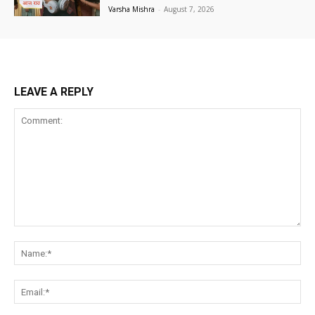
Varsha Mishra
-
August 7, 2026
LEAVE A REPLY
Comment:
Na
Ema