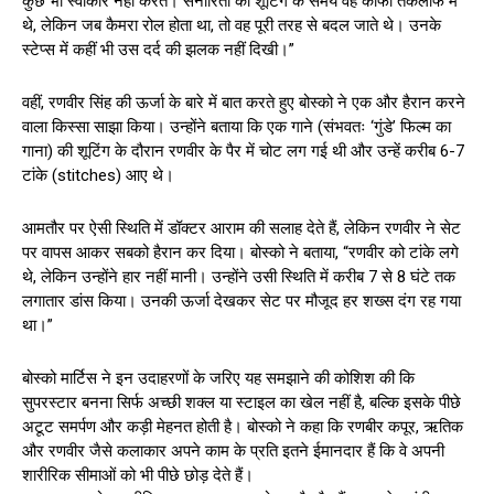
कुछ भी स्वीकार नहीं करते। सेनोरिता की शूटिंग के समय वह काफी तकलीफ में
थे, लेकिन जब कैमरा रोल होता था, तो वह पूरी तरह से बदल जाते थे। उनके
स्टेप्स में कहीं भी उस दर्द की झलक नहीं दिखी।”
वहीं, रणवीर सिंह की ऊर्जा के बारे में बात करते हुए बोस्को ने एक और हैरान करने
वाला किस्सा साझा किया। उन्होंने बताया कि एक गाने (संभवतः ‘गुंडे’ फिल्म का
गाना) की शूटिंग के दौरान रणवीर के पैर में चोट लग गई थी और उन्हें करीब 6-7
टांके (stitches) आए थे।
आमतौर पर ऐसी स्थिति में डॉक्टर आराम की सलाह देते हैं, लेकिन रणवीर ने सेट
पर वापस आकर सबको हैरान कर दिया। बोस्को ने बताया, “रणवीर को टांके लगे
थे, लेकिन उन्होंने हार नहीं मानी। उन्होंने उसी स्थिति में करीब 7 से 8 घंटे तक
लगातार डांस किया। उनकी ऊर्जा देखकर सेट पर मौजूद हर शख्स दंग रह गया
था।”
बोस्को मार्टिस ने इन उदाहरणों के जरिए यह समझाने की कोशिश की कि
सुपरस्टार बनना सिर्फ अच्छी शक्ल या स्टाइल का खेल नहीं है, बल्कि इसके पीछे
अटूट समर्पण और कड़ी मेहनत होती है। बोस्को ने कहा कि रणबीर कपूर, ऋतिक
और रणवीर जैसे कलाकार अपने काम के प्रति इतने ईमानदार हैं कि वे अपनी
शारीरिक सीमाओं को भी पीछे छोड़ देते हैं।