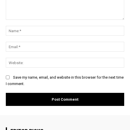
Comment:
Na
Ema
Web
Save my name, email, and website in this browser for the next time
I comment.