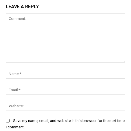
LEAVE A REPLY
Comment:
Na
Ema
Web
Save my name, email, and website in this browser for the next time
I comment.