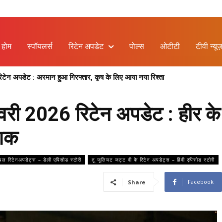
होम
स्पॉयलर्स
रिटेन अपडेट
पोल्स
ओटीटी
टीवी न्यूज
िटेन अपडेट : अरमान हुआ गिरफ्तार, कृष के लिए आया नया रिश्ता
री 2026 रिटेन अपडेट : हीर क
शक
ियल रिटेनअपडेट्स – डेली एपिसोड स्टोरी
तू जूलियट जट्ट दी के रिटेन अपडेट्स – हिंदी एपिसोड स्टोरी
Facebook
Share