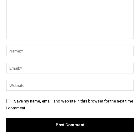
Comment:
Na
Ema
Web
Save my name, email, and website in this browser for the next time
I comment.