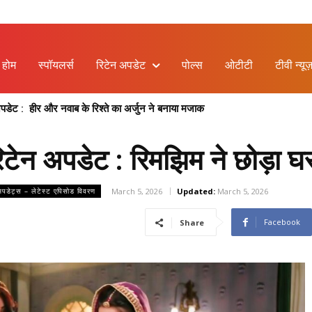
होम
स्पॉयलर्स
रिटेन अपडेट
पोल्स
ओटीटी
टीवी न्यूज
 : हीर और नवाब के रिश्ते का अर्जुन ने बनाया मजाक
पमा और वसुंधरा की नई बहस, प्रेम का फूटा गुस्सा
टेन अपडेट : रिमझिम ने छोड़ा घर
March 5, 2026
Updated:
March 5, 2026
नअपडेट्स – लेटेस्ट एपिसोड विवरण
Facebook
Share