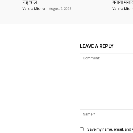
नई चाल
बनाया मज
Varsha Mishra
-
August 7, 2026
Varsha Mish
LEAVE A REPLY
Comment:
Save my name, email, and w