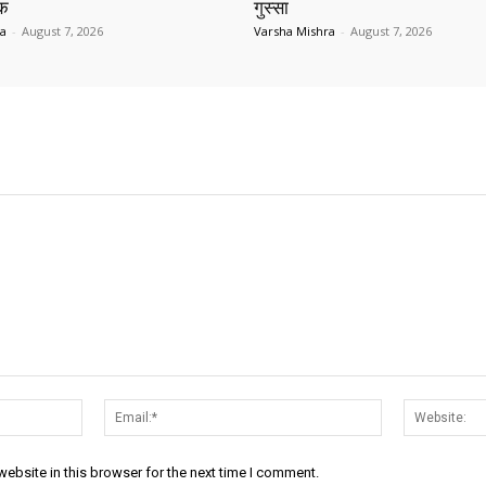
ाक
गुस्सा
ra
-
August 7, 2026
Varsha Mishra
-
August 7, 2026
Name:*
Email:*
ebsite in this browser for the next time I comment.