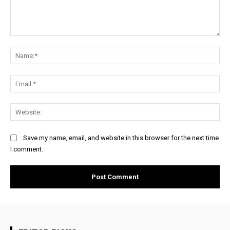
Comment:
Na
Ema
Web
Save my name, email, and website in this browser for the next time
I comment.