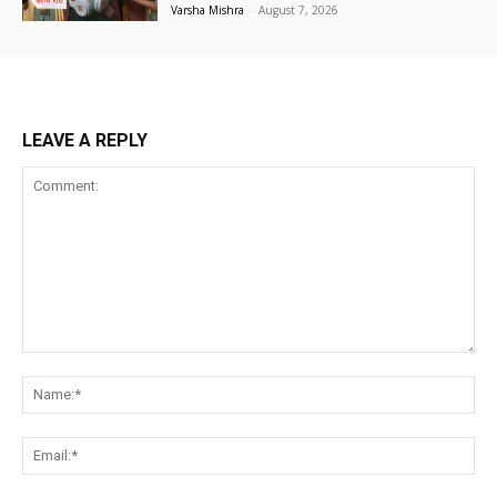
Varsha Mishra
-
August 7, 2026
LEAVE A REPLY
Comment:
Na
Ema