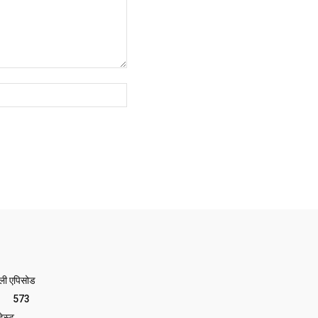
Website:
ेली एपिसोड
573
ेस्ट