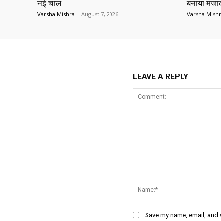
नई चाल
बनाया मज
Varsha Mishra
-
August 7, 2026
Varsha Mish
LEAVE A REPLY
Comment:
Save my name, email, and w