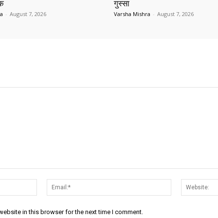
ाक
गुस्सा
ra
-
August 7, 2026
Varsha Mishra
-
August 7, 2026
Name:*
Email:*
ebsite in this browser for the next time I comment.