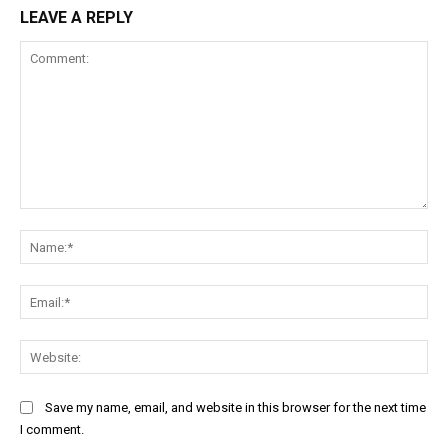
LEAVE A REPLY
Comment:
Na
Ema
Web
Save my name, email, and website in this browser for the next time
I comment.