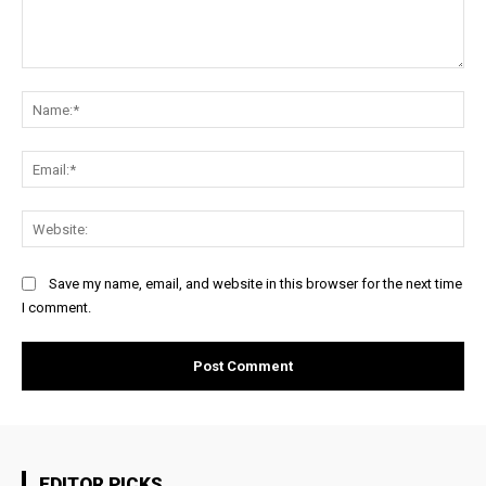
Comment:
Na
Ema
Web
Save my name, email, and website in this browser for the next time
I comment.
EDITOR PICKS