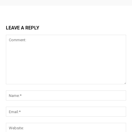
LEAVE A REPLY
Comment:
Na
Ema
Web