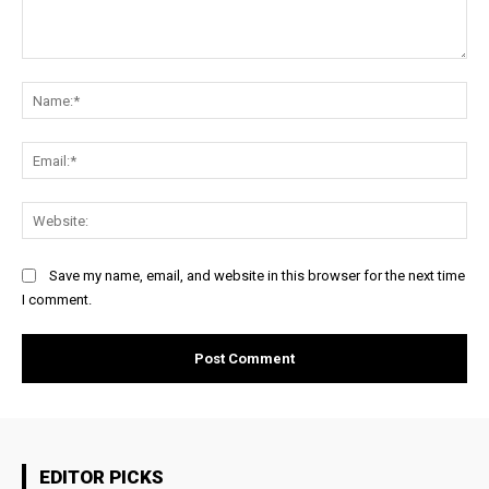
Comment:
Na
Ema
Web
Save my name, email, and website in this browser for the next time
I comment.
EDITOR PICKS