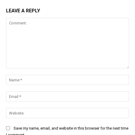
LEAVE A REPLY
Comment:
Na
Ema
Web
Save my name, email, and website in this browser for the next time
I comment.