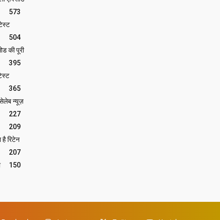
573
ेस्ट
504
ोड की पूरी
395
ेस्ट
365
लेब न्यूज़
227
209
 है रिटेन
207
ी
150