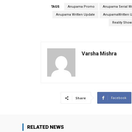
TAGS
Anupama Promo
Anupama Serial Wr
Anupama Written Update
AnupamaWritten U
Reality Show
Varsha Mishra
Facebook
Share
RELATED NEWS