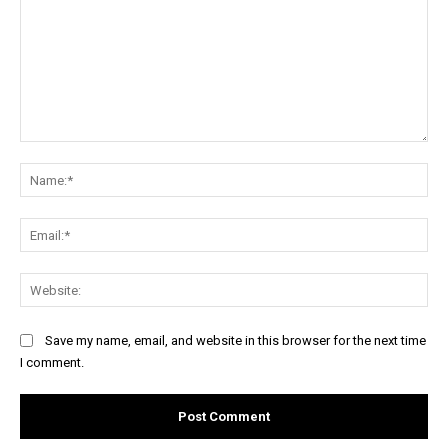
Comment:
Na
Ema
Web
Save my name, email, and website in this browser for the next time
I comment.