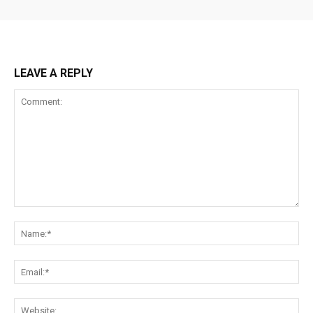
LEAVE A REPLY
Comment:
Na
Ema
Web