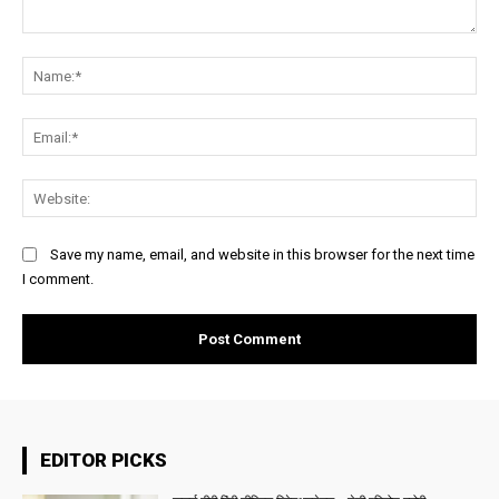
Comment:
Na
Ema
Web
Save my name, email, and website in this browser for the next time
I comment.
EDITOR PICKS