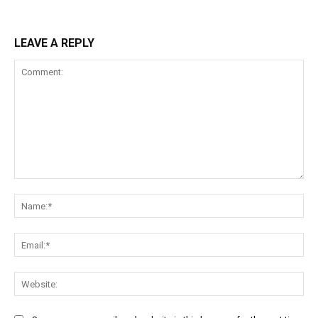
LEAVE A REPLY
Comment:
Na
Ema
Web