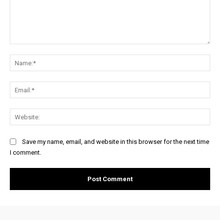
Comment:
Na
Ema
Web
Save my name, email, and website in this browser for the next time
I comment.