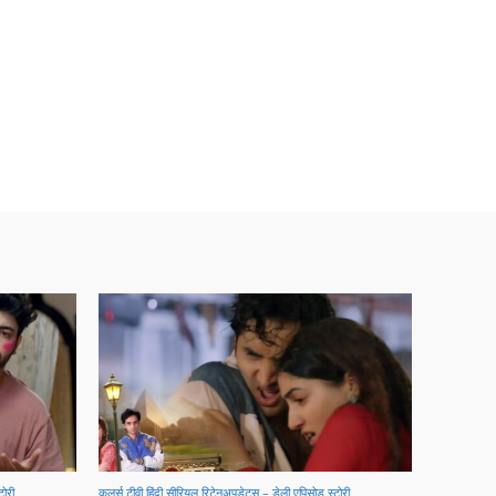
टोरी
कलर्स टीवी हिंदी सीरियल रिटेनअपडेट्स – डेली एपिसोड स्टोरी