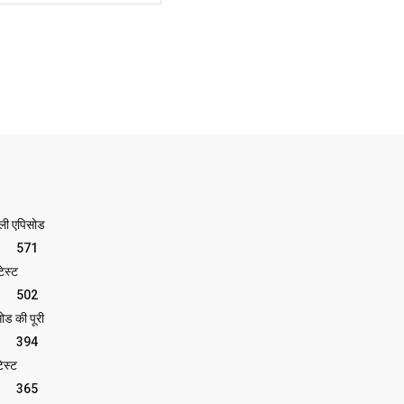
ेली एपिसोड
571
ेस्ट
502
ोड की पूरी
394
ेस्ट
365