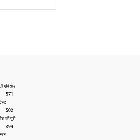
Website:
ेली एपिसोड
571
ेस्ट
502
ोड की पूरी
394
ेस्ट