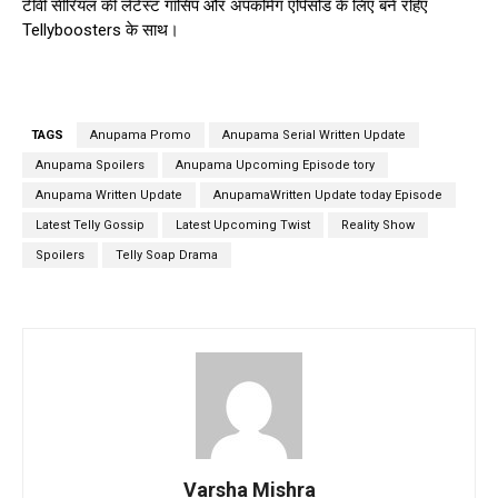
टीवी सीरियल की लेटेस्ट गॉसिप और अपकमिंग एपिसोड के लिए बने रहिए
Tellyboosters के साथ।
TAGS
Anupama Promo
Anupama Serial Written Update
Anupama Spoilers
Anupama Upcoming Episode tory
Anupama Written Update
AnupamaWritten Update today Episode
Latest Telly Gossip
Latest Upcoming Twist
Reality Show
Spoilers
Telly Soap Drama
Varsha Mishra