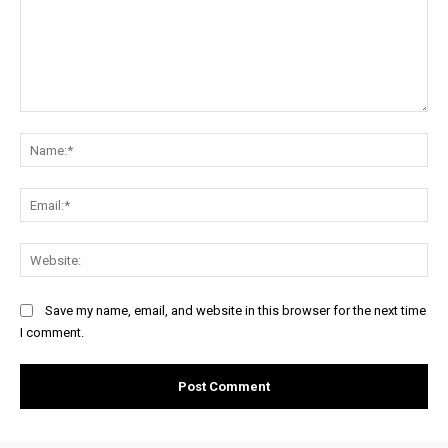
Comment:
Na
Ema
Web
Save my name, email, and website in this browser for the next time
I comment.