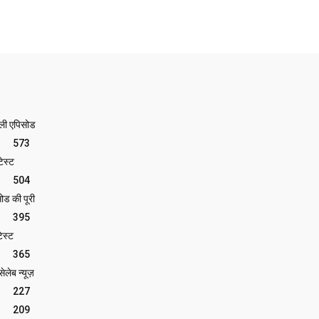
ेली एपिसोड
573
ेस्ट
504
ोड की पूरी
395
ेस्ट
365
लेब न्यूज़
227
209