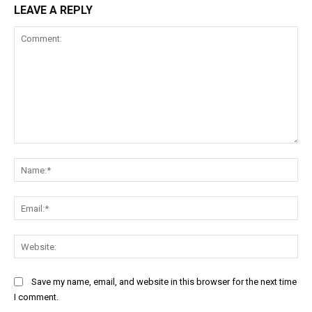
LEAVE A REPLY
Comment:
Na
Ema
Web
Save my name, email, and website in this browser for the next time
I comment.